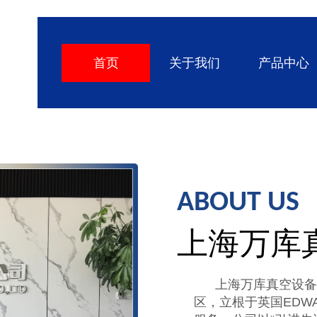
首页
关于我们
产品中心
AB
O
U
T
US
上海万库
上海万库真空设备
区，立根于英国EDW