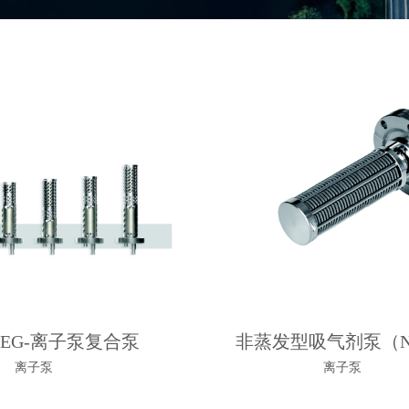
 NEG-离子泵复合泵
非蒸发型吸气剂泵（N
离子泵
离子泵